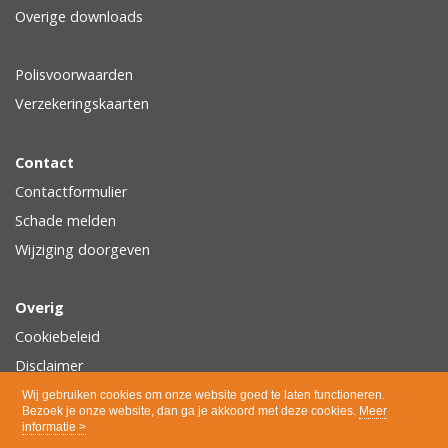
Overige downloads
Polisvoorwaarden
Verzekeringskaarten
Contact
Contactformulier
Schade melden
Wijziging doorgeven
Overig
Cookiebeleid
Disclaimer
Privacy
Wij gebruiken cookies om onze website goed te laten functioneren.
Bezoek je onze website, dan ga je akkoord met deze cookies.
Meer
informatie >