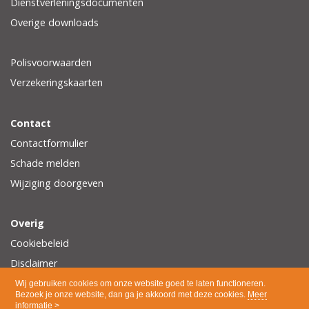
Dienstverleningsdocumenten
Overige downloads
Polisvoorwaarden
Verzekeringskaarten
Contact
Contactformulier
Schade melden
Wijziging doorgeven
Overig
Cookiebeleid
Disclaimer
Privacy
Wij gebruiken cookies om onze website goed te laten functioneren.
Bezoek je onze website, dan ga je akkoord met deze cookies.
Meer
informatie >