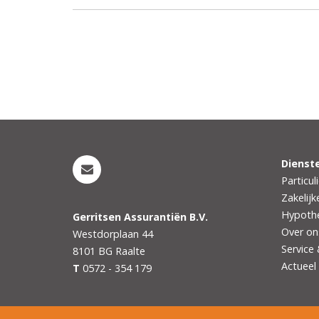
Dienst
Particul
Zakelijk
Hypoth
Gerritsen Assurantiën B.V.
Over on
Westdorplaan 44
Service
8101 BG
Raalte
Actueel
T
0572 - 354 179