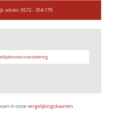
jk advies:
0572 - 354 179
.
erlijdensrisicoverzekering
lezen in onze
vergelijkingskaarten
.