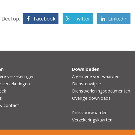
Deel op:
Facebook
Twitter
Linkedin
en
Downloaden
iere verzekeringen
Algemene voorwaarden
e verzekeringen
Dienstenwijzer
eek
Dienstverleningsdocumenten
s
Overige downloads
 & contact
Polisvoorwaarden
Verzekeringskaarten