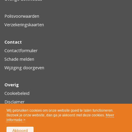
Polisvoorwaarden
Verzekeringskaarten
Contact
Contactformulier
Schade melden
Wijziging doorgeven
Overig
Cookiebeleid
Disclaimer
Privacy
Wij gebruiken cookies om onze website goed te laten functioneren.
Bezoek je onze website, dan ga je akkoord met deze cookies.
Meer
informatie >
Akkoord