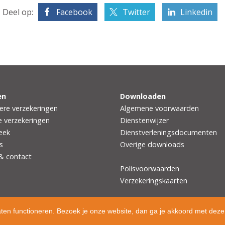
Deel op:
Facebook
Twitter
Linkedin
en
Downloaden
iere verzekeringen
Algemene voorwaarden
e verzekeringen
Dienstenwijzer
eek
Dienstverleningsdocumenten
s
Overige downloads
 & contact
Polisvoorwaarden
Verzekeringskaarten
aten functioneren. Bezoek je onze website, dan ga je akkoord met deze