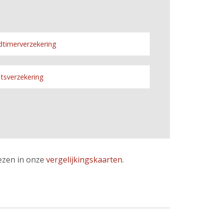
dtimerverzekering
etsverzekering
lezen in onze
vergelijkingskaarten
.