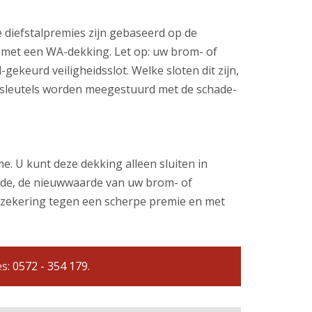
e diefstalpremies zijn gebaseerd op de
e met een WA-dekking. Let op: uw brom- of
gekeurd veiligheidsslot. Welke sloten dit zijn,
ele sleutels worden meegestuurd met de schade-
e. U kunt deze dekking alleen sluiten in
code, de nieuwwaarde van uw brom- of
erzekering tegen een scherpe premie en met
es:
0572 - 354 179
.