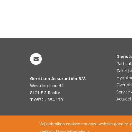
Dienst
Particul
Zakelijk
Hypoth
Gerritsen Assurantiën B.V.
Over on
Westdorplaan 44
Service
8101 BG
Raalte
Actueel
T
0572 - 354 179
Wij gebruiken cookies om onze website goed te l
cookies.
Meer informatie >