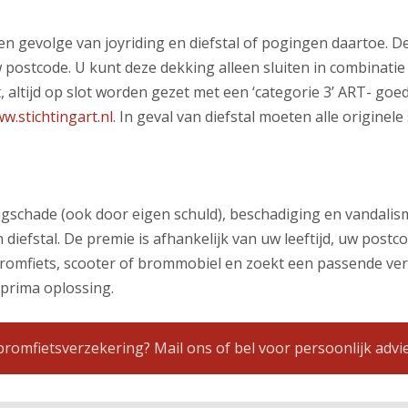
n gevolge van joyriding en diefstal of pogingen daartoe. D
postcode. U kunt deze dekking alleen sluiten in combinati
 altijd op slot worden gezet met een ‘categorie 3’ ART- goed-
w.stichtingart.nl
. In geval van diefstal moeten alle origin
gschade (ook door eigen schuld), beschadiging en vandalism
iefstal. De premie is afhankelijk van uw leeftijd, uw post
 bromfiets, scooter of brommobiel en zoekt een passende v
 prima oplossing.
romfietsverzekering? Mail ons of bel voor persoonlijk advi