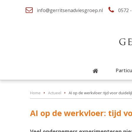
info@gerritsenadviesgroep.nl
0572 -
Particu
Home
Actueel
AI op de werkvloer: tijd voor duidel
AI op de werkvloer: tijd v
Veel ondernemers experimenteren niet