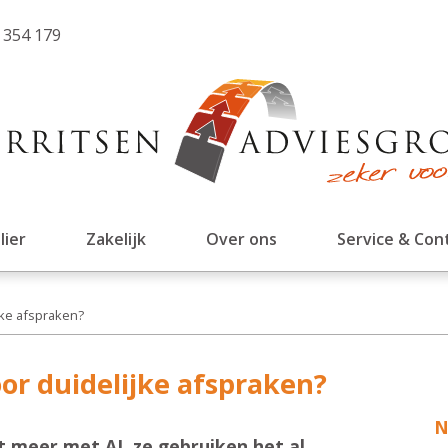
 354 179
lier
Zakelijk
Over ons
Service & Con
ijke afspraken?
oor duidelijke afspraken?
N
 meer met AI, ze gebruiken het al.