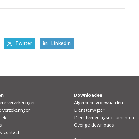
Twitter
Linkedin
en
Downloaden
iere verzekeringen
Algemene voorwaarden
e verzekeringen
Dienstenwijzer
eek
Dienstverleningsdocumenten
s
Overige downloads
 & contact