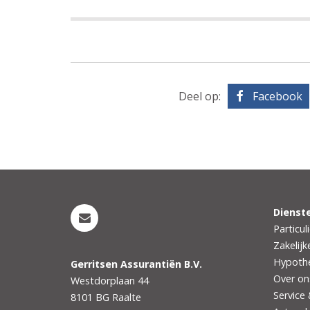
Deel op:
Facebook
Dienst
Particul
Zakelijk
Hypoth
Gerritsen Assurantiën B.V.
Over on
Westdorplaan 44
Service
8101 BG
Raalte