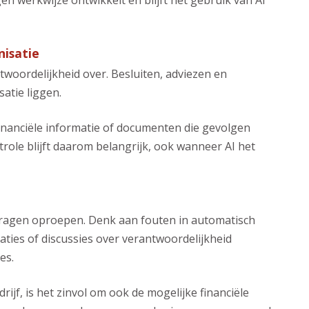
n werkwijze ontwikkelt en blijft het gebruik van AI
nisatie
oordelijkheid over. Besluiten, adviezen en
satie liggen.
 financiële informatie of documenten die gevolgen
ole blijft daarom belangrijk, ook wanneer AI het
vragen oproepen. Denk aan fouten in automatisch
ties of discussies over verantwoordelijkheid
es.
jf, is het zinvol om ook de mogelijke financiële