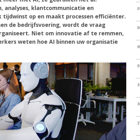
n, analyses, klantcommunicatie en
0
 tijdwinst op en maakt processen efficiënter.
nen de bedrijfsvoering, wordt de vraag
0
organiseert. Niet om innovatie af te remmen,
rkers weten hoe AI binnen uw organisatie
0
0
3
3
2